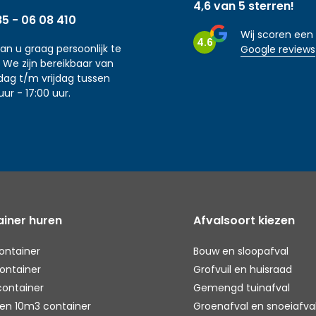
4,6 van 5 sterren!
85 - 06 08 410
Wij scoren een
4.6
aan u graag persoonlijk te
Google reviews
 We zijn bereikbaar van
ag t/m vrijdag tussen
uur - 17:00 uur.
iner huren
Afvalsoort kiezen
ontainer
Bouw en sloopafval
ontainer
Grofvuil en huisraad
container
Gemengd tuinafval
en 10m3 container
Groenafval en snoeiafva