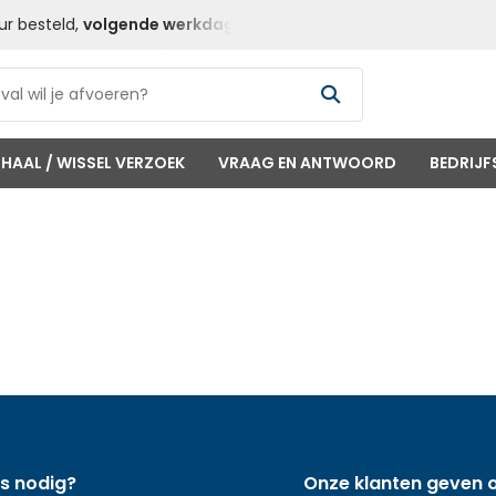
ur besteld,
volgende werkdag
geleverd
Goedkope
Contai
HAAL / WISSEL VERZOEK
VRAAG EN ANTWOORD
BEDRIJF
s nodig?
Onze klanten geven 