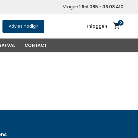
ner Huren
in heel NL
Met een paar klikken
Vragen?
Bel 085 - 06 08 410
snel geregeld
0
Advies nodig?
Inloggen
SAFVAL
CONTACT
Account aanmaken
(niet verplicht)
ons