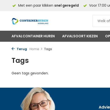
el NL
Met een paar klikken
snel geregeld
Voor 17:00 u
AFVALCONTAINER HUREN
AFVALSOORT KIEZEN
OP
Terug
Home
Tags
Tags
Geen tags gevonden.
Advie