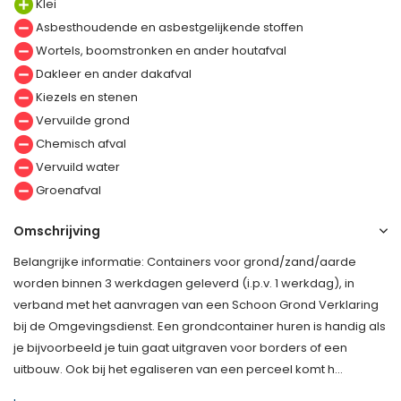
Klei
Asbesthoudende en asbestgelijkende stoffen
Wortels, boomstronken en ander houtafval
Dakleer en ander dakafval
Kiezels en stenen
Vervuilde grond
Chemisch afval
Vervuild water
Groenafval
Omschrijving
Belangrijke informatie: Containers voor grond/zand/aarde
worden binnen 3 werkdagen geleverd (i.p.v. 1 werkdag), in
verband met het aanvragen van een Schoon Grond Verklaring
bij de Omgevingsdienst. Een grondcontainer huren is handig als
je bijvoorbeeld je tuin gaat uitgraven voor borders of een
uitbouw. Ook bij het egaliseren van een perceel komt h...