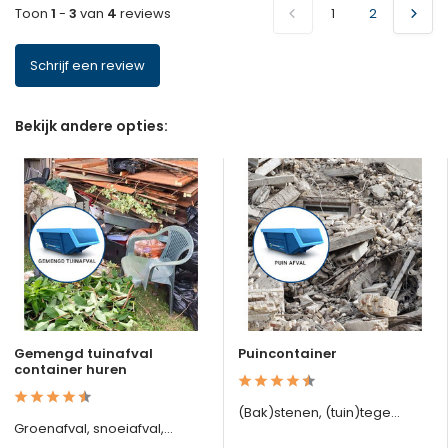
Toon
1
-
3
van
4
reviews
1
2
Schrijf een review
Bekijk andere opties:
Gemengd tuinafval
Puincontainer
container huren
(Bak)stenen, (tuin)tege...
Groenafval, snoeiafval,...