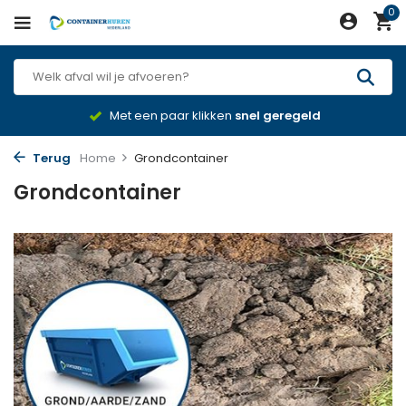
0
Met een paar klikken
snel geregeld
Terug
Home
Grondcontainer
Grondcontainer