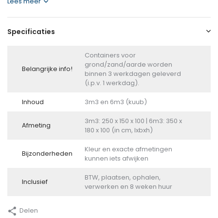
Lees meer
Specificaties
Containers voor
grond/zand/aarde worden
Belangrijke info!
binnen 3 werkdagen geleverd
(i.p.v. 1 werkdag).
Inhoud
3m3 en 6m3 (kuub)
3m3: 250 x 150 x 100 | 6m3: 350 x
Afmeting
180 x 100 (in cm, lxbxh)
Kleur en exacte afmetingen
Bijzonderheden
kunnen iets afwijken
BTW, plaatsen, ophalen,
Inclusief
verwerken en 8 weken huur
Delen