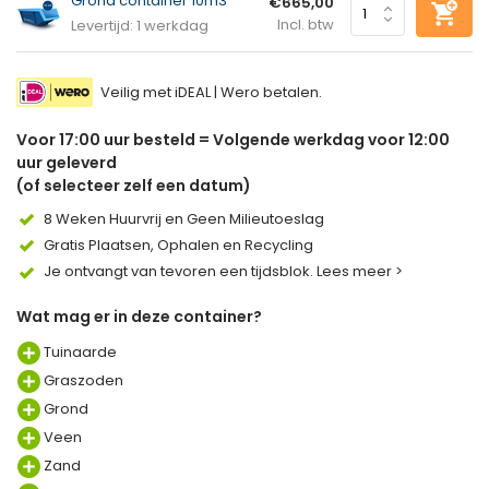
Grond container 10m3
€665,00
Incl. btw
Levertijd: 1 werkdag
Veilig met iDEAL | Wero betalen.
Voor 17:00 uur besteld = Volgende werkdag voor 12:00
uur geleverd
(of selecteer zelf een datum)
8 Weken Huurvrij en Geen Milieutoeslag
Gratis Plaatsen, Ophalen en Recycling
Je ontvangt van tevoren een tijdsblok. Lees meer >
Wat mag er in deze container?
Tuinaarde
Graszoden
Grond
Veen
Zand