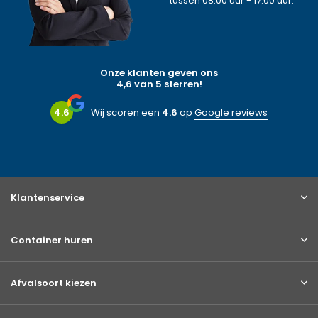
tussen 08:00 uur - 17:00 uur.
Onze klanten geven ons
4,6 van 5 sterren!
4.6
Wij scoren een
4.6
op
Google reviews
Klantenservice
Container huren
Afvalsoort kiezen