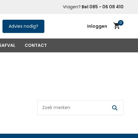
ner Huren
in heel NL
Met een paar klikken
Vragen?
Bel 085 - 06 08 410
snel geregeld
0
Advies nodig?
Inloggen
SAFVAL
CONTACT
Account aanmaken
(niet verplicht)