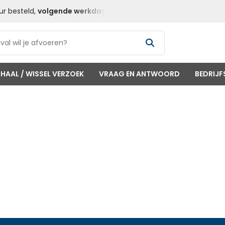
ur besteld,
volgende werkdag
geleverd
Goedkope
Contai
HAAL / WISSEL VERZOEK
VRAAG EN ANTWOORD
BEDRIJF