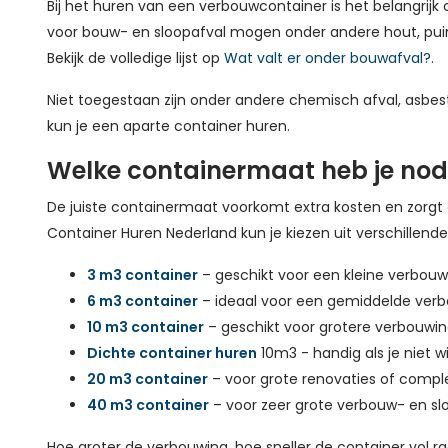
Bij het huren van een verbouwcontainer is het belangrijk
voor bouw- en sloopafval mogen onder andere hout, puin
Bekijk de volledige lijst op
Wat valt er onder bouwafval?
.
Niet toegestaan zijn onder andere chemisch afval, asbes
kun je een aparte container huren.
Welke containermaat heb je nod
De juiste containermaat voorkomt extra kosten en zorgt d
Container Huren Nederland kun je kiezen uit verschillend
3 m3 container
– geschikt voor een kleine verbouwi
6 m3 container
– ideaal voor een gemiddelde verb
10 m3 container
– geschikt voor grotere verbouwi
Dichte container huren
10m3 - handig als je niet 
20 m3 container
– voor grote renovaties of comp
40 m3 container
– voor zeer grote verbouw- en 
Hoe groter de verbouwing, hoe sneller de container vol raak