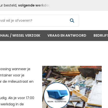
ur besteld,
volgende werkdag
geleverd
Goedkope
Contai
HAAL / WISSEL VERZOEK
VRAAG EN ANTWOORD
BEDRIJF
lossing wanneer je
tainer voor je
r de milieustraat en
dig. Als je voor 17:00
 werkdag in de