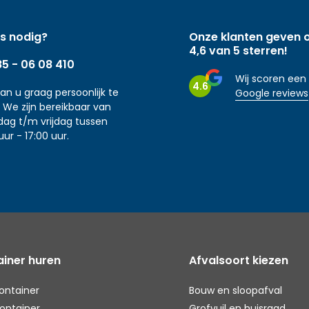
s nodig?
Onze klanten geven 
4,6 van 5 sterren!
85 - 06 08 410
Wij scoren een
4.6
aan u graag persoonlijk te
Google reviews
 We zijn bereikbaar van
ag t/m vrijdag tussen
uur - 17:00 uur.
iner huren
Afvalsoort kiezen
ontainer
Bouw en sloopafval
ontainer
Grofvuil en huisraad