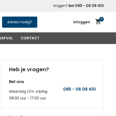
ner Huren
in heel NL
Met een paar klikken
Vragen?
Bel 085 - 06 08 410
snel geregeld
0
Advies nodig?
Inloggen
SAFVAL
CONTACT
Account aanmaken
(niet verplicht)
Heb je vragen?
Bel ons
085 - 06 08 410
Maandag t/m vrijdag
08:00 uur - 17:00 uur