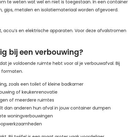
 om te weten wat wel en niet is toegestaan. In een container
, gips, metalen en isolatiemateriaal worden afgevoerd.
t, accu’s en elektrische apparaten. Voor deze afvalstromen
ig bij een verbouwing?
at je voldoende ruimte hebt voor al je verbouwafval. Bij
e formaten.
ng, zoals een toilet of kleine badkamer
ouwing of keukenrenovatie
ngen of meerdere ruimtes
wilt dan anderen hun afval in jouw container dumpen
lete woningverbouwingen
sloopwerkzaamheden
t. Bij twijfel is een maat groter vaak voordeliger.