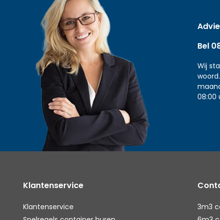
Advie
Bel 0
Wij st
woord.
maand
08:00 
Klantenservice
Conta
Klantenservice
3m3 c
Spelregels container huren
6m3 c